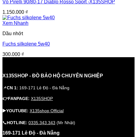
Vỏ Pirelli 90/80-17 Diablo Rosso Sport -X135SHOP
1.150.000
₫
Xem Nhanh
Dầu nhớt
Fuchs silkolene 5w40
300.000
₫
X135SHOP - ĐỒ BẢO HỘ CHUYÊN NGHIỆP
📌
CN 1:
169-171 Lê Độ - Đà Nẵng
👉FANPAGE:
X135SHOP
▶️YOUTUBE:
X135shop Official
📞
HOTLINE:
0335.343.343
(Mr Nhật)
169-171 Lê Độ - Đà Nẵng