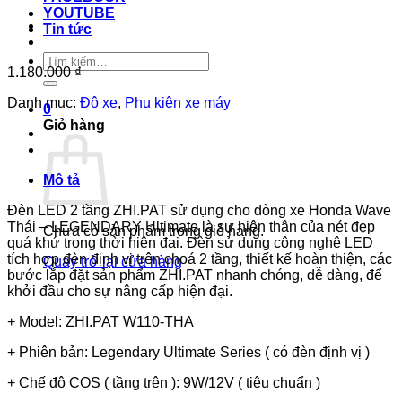
YOUTUBE
Tin tức
Tìm
1.180.000
₫
kiếm:
Danh mục:
Độ xe
,
Phụ kiện xe máy
0
Giỏ hàng
Mô tả
Đèn LED 2 tầng ZHI.PAT sử dụng cho dòng xe Honda Wave
Thái – LEGENDARY Ultimate là sự hiện thân của nét đẹp
Chưa có sản phẩm trong giỏ hàng.
quá khứ trong thời hiện đại. Đèn sử dụng công nghệ LED
tích hợp đèn định vị trên choá 2 tầng, thiết kế hoàn thiện, các
Quay trở lại cửa hàng
bước lắp đặt sản phẩm ZHI.PAT nhanh chóng, dễ dàng, để
khởi đầu cho sự nâng cấp hiện đại.
+ Model: ZHI.PAT W110-THA
+ Phiên bản: Legendary Ultimate Series ( có đèn định vị )
+ Chế độ COS ( tầng trên ): 9W/12V ( tiêu chuẩn )