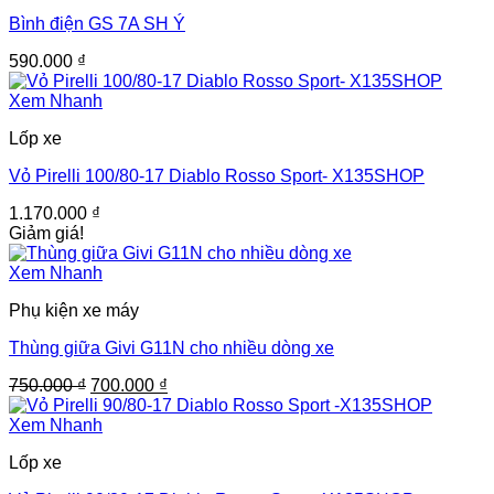
Bình điện GS 7A SH Ý
590.000
₫
Xem Nhanh
Lốp xe
Vỏ Pirelli 100/80-17 Diablo Rosso Sport- X135SHOP
1.170.000
₫
Giảm giá!
Xem Nhanh
Phụ kiện xe máy
Thùng giữa Givi G11N cho nhiều dòng xe
Giá
Giá
750.000
₫
700.000
₫
gốc
hiện
là:
tại
Xem Nhanh
750.000 ₫.
là:
Lốp xe
700.000 ₫.