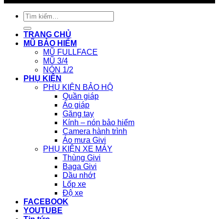
Tìm
kiếm:
TRANG CHỦ
MŨ BẢO HIỂM
MŨ FULLFACE
MŨ 3/4
NÓN 1/2
PHỤ KIỆN
PHỤ KIỆN BẢO HỘ
Quần giáp
Áo giáp
Găng tay
Kính – nón bảo hiểm
Camera hành trình
Áo mưa Givi
PHỤ KIỆN XE MÁY
Thùng Givi
Baga Givi
Dầu nhớt
Lốp xe
Độ xe
FACEBOOK
YOUTUBE