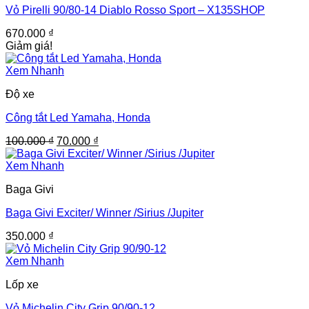
Vỏ Pirelli 90/80-14 Diablo Rosso Sport – X135SHOP
670.000
₫
Giảm giá!
Xem Nhanh
Độ xe
Công tắt Led Yamaha, Honda
Giá
Giá
100.000
₫
70.000
₫
gốc
hiện
là:
tại
Xem Nhanh
100.000 ₫.
là:
Baga Givi
70.000 ₫.
Baga Givi Exciter/ Winner /Sirius /Jupiter
350.000
₫
Xem Nhanh
Lốp xe
Vỏ Michelin City Grip 90/90-12