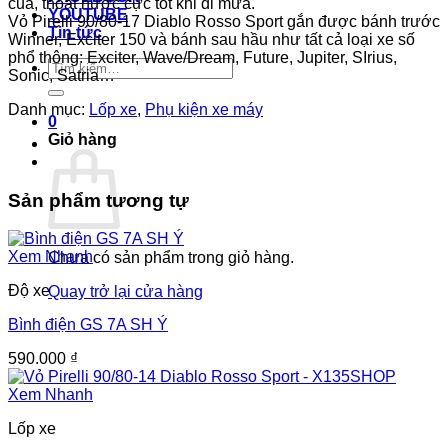
cua, thoát nước cực tốt khi đi mưa.
YOUTUBE
Vỏ Pirelli 90/80-17 Diablo Rosso Sport gắn được bánh trước
Tin tức
Winner, Exciter 150 và bánh sau hầu như tất cả loại xe số
phổ thông: Exciter, Wave/Dream, Future, Jupiter, SIrius,
Tìm
Sonic, Satria…
kiếm:
Danh mục:
Lốp xe
,
Phụ kiện xe máy
0
Giỏ hàng
Sản phẩm tương tự
Xem Nhanh
Chưa có sản phẩm trong giỏ hàng.
Độ xe
Quay trở lại cửa hàng
Bình điện GS 7A SH Ý
590.000
₫
Xem Nhanh
Lốp xe