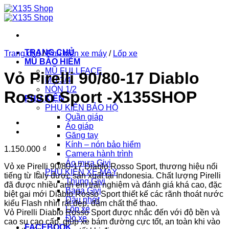
Chuyển
đến
nội
dung
TRANG CHỦ
Trang chủ
/
Phụ kiện xe máy
/
Lốp xe
MŨ BẢO HIỂM
MŨ FULLFACE
Vỏ Pirelli 90/80-17 Diablo
MŨ 3/4
NÓN 1/2
Rosso Sport -X135SHOP
PHỤ KIỆN
PHỤ KIỆN BẢO HỘ
Quần giáp
Áo giáp
Găng tay
Kính – nón bảo hiểm
1.150.000
₫
Camera hành trình
Áo mưa Givi
Vỏ xe Pirelli 90/80-17 Diablo Rosso Sport, thương hiệu nổi
PHỤ KIỆN XE MÁY
tiếng từ Italy được sản xuất tại Indonesia. Chất lượng Pirelli
Thùng Givi
đã được nhiều anh em trải nghiệm và đánh giá khá cao, đặc
Baga Givi
biệt gai mới Diablo Rosso Sport thiết kế các rãnh thoát nước
Dầu nhớt
kiểu Flash nhìn rất đẹp, đậm chất thể thao.
Lốp xe
Vỏ Pirelli Diablo Rosso Sport được nhắc đến với độ bền và
Độ xe
cao su cao cấp, giúp xe bám đường cực tốt, an toàn khi vào
FACEBOOK