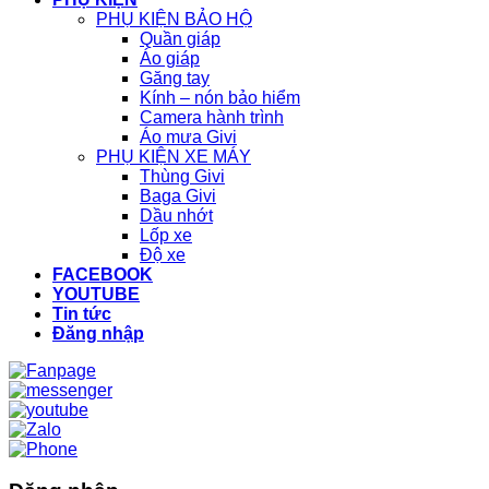
PHỤ KIỆN BẢO HỘ
Quần giáp
Áo giáp
Găng tay
Kính – nón bảo hiểm
Camera hành trình
Áo mưa Givi
PHỤ KIỆN XE MÁY
Thùng Givi
Baga Givi
Dầu nhớt
Lốp xe
Độ xe
FACEBOOK
YOUTUBE
Tin tức
Đăng nhập