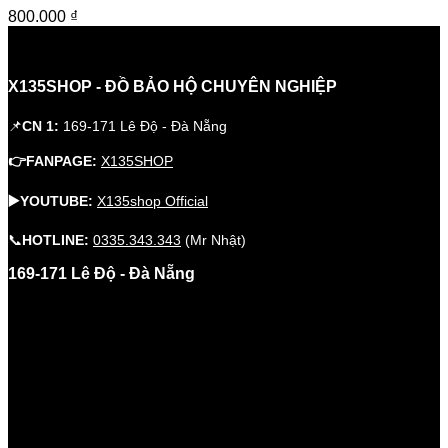
800.000
₫
X135SHOP - ĐỒ BẢO HỘ CHUYÊN NGHIỆP
📌
CN 1:
169-171 Lê Độ - Đà Nẵng
👉FANPAGE:
X135SHOP
▶️YOUTUBE:
X135shop Official
📞
HOTLINE:
0335.343.343
(Mr Nhật)
169-171 Lê Độ - Đà Nẵng