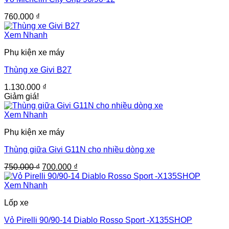
760.000
₫
Xem Nhanh
Phụ kiện xe máy
Thùng xe Givi B27
1.130.000
₫
Giảm giá!
Xem Nhanh
Phụ kiện xe máy
Thùng giữa Givi G11N cho nhiều dòng xe
Giá
Giá
750.000
₫
700.000
₫
gốc
hiện
là:
tại
Xem Nhanh
750.000 ₫.
là:
Lốp xe
700.000 ₫.
Vỏ Pirelli 90/90-14 Diablo Rosso Sport -X135SHOP