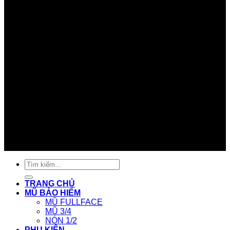
Tìm
kiếm:
TRANG CHỦ
MŨ BẢO HIỂM
MŨ FULLFACE
MŨ 3/4
NÓN 1/2
PHỤ KIỆN