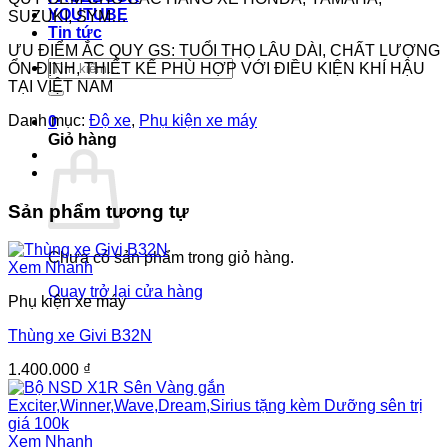
YOUTUBE
SUZUKI, SYM…
Tin tức
ƯU ĐIỂM ẮC QUY GS: TUỔI THỌ LÂU DÀI, CHẤT LƯỢNG
Tìm
ỔN ĐỊNH, THIẾT KẾ PHÙ HỢP VỚI ĐIỀU KIỆN KHÍ HẬU
kiếm:
TẠI VIỆT NAM
Danh mục:
Độ xe
,
Phụ kiện xe máy
0
Giỏ hàng
Sản phẩm tương tự
Chưa có sản phẩm trong giỏ hàng.
Xem Nhanh
Quay trở lại cửa hàng
Phụ kiện xe máy
Thùng xe Givi B32N
1.400.000
₫
Xem Nhanh