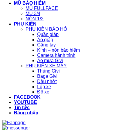
MŨ BẢO HIỂM
MŨ FULLFACE
MŨ 3/4
NÓN 1/2
PHỤ KIỆN
PHỤ KIỆN BẢO HỘ
Quần giáp
Áo giáp
Găng tay
Kính – nón bảo hiểm
Camera hành trình
Áo mưa Givi
PHỤ KIỆN XE MÁY
Thùng Givi
Baga Givi
Dầu nhớt
Lốp xe
Độ xe
FACEBOOK
YOUTUBE
Tin tức
Đăng nhập