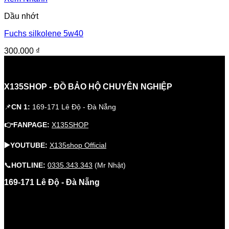
100.000 ₫.
là:
Dầu nhớt
70.000 ₫.
Fuchs silkolene 5w40
300.000
₫
X135SHOP - ĐỒ BẢO HỘ CHUYÊN NGHIỆP
📌
CN 1:
169-171 Lê Độ - Đà Nẵng
👉FANPAGE:
X135SHOP
▶️YOUTUBE:
X135shop Official
📞
HOTLINE:
0335.343.343
(Mr Nhật)
169-171 Lê Độ - Đà Nẵng