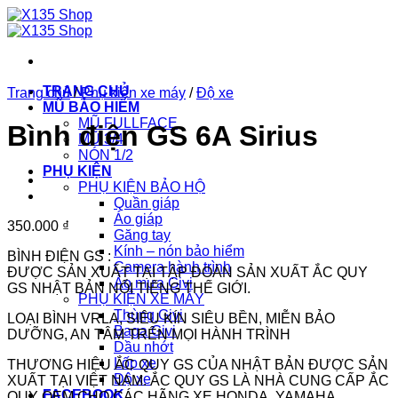
Chuyển
đến
nội
dung
TRANG CHỦ
Trang chủ
/
Phụ kiện xe máy
/
Độ xe
MŨ BẢO HIỂM
MŨ FULLFACE
Bình điện GS 6A Sirius
MŨ 3/4
NÓN 1/2
PHỤ KIỆN
PHỤ KIỆN BẢO HỘ
Quần giáp
Áo giáp
350.000
₫
Găng tay
Kính – nón bảo hiểm
BÌNH ĐIỆN GS :
Camera hành trình
ĐƯỢC SẢN XUẤT TẠI TẬP ĐOÀN SẢN XUẤT ẮC QUY
Áo mưa Givi
GS NHẬT BẢN NỔI TIẾNG THẾ GIỚI.
PHỤ KIỆN XE MÁY
Thùng Givi
LOẠI BÌNH VRLA, SIÊU KÍN SIÊU BỀN, MIỄN BẢO
Baga Givi
DƯỠNG, AN TÂM TRÊN MỌI HÀNH TRÌNH
Dầu nhớt
Lốp xe
THƯƠNG HIỆU ẮC QUY GS CỦA NHẬT BẢN ĐƯỢC SẢN
Độ xe
XUẤT TẠI VIỆT NAM. ẮC QUY GS LÀ NHÀ CUNG CẤP ẮC
FACEBOOK
QUY OEM CHO CÁC HÃNG XE HONDA, YAMAHA,