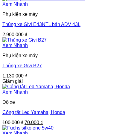
Xem Nhanh
Phụ kiện xe máy
Thùng xe Givi E43NTL bản ADV 43L
2.900.000
₫
Xem Nhanh
Phụ kiện xe máy
Thùng xe Givi B27
1.130.000
₫
Giảm giá!
Xem Nhanh
Độ xe
Công tắt Led Yamaha, Honda
Giá
Giá
100.000
₫
70.000
₫
gốc
hiện
là:
tại
Xem Nhanh