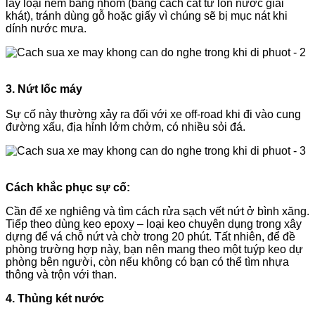
lấy loại nêm bằng nhôm (bằng cách cắt từ lon nước giải
khát), tránh dùng gỗ hoặc giấy vì chúng sẽ bị mục nát khi
dính nước mưa.
3. Nứt lốc máy
Sự cố này thường xảy ra đối với xe off-road khi đi vào cung
đường xấu, địa hỉnh lởm chởm, có nhiều sỏi đá.
Cách khắc phục sự cố:
Cần để xe nghiêng và tìm cách rửa sạch vết nứt ở bình xăng.
Tiếp theo dùng keo epoxy – loại keo chuyên dụng trong xây
dựng để vá chỗ nứt và chờ trong 20 phút. Tất nhiên, để đề
phòng trường hợp này, bạn nên mang theo một tuýp keo dự
phòng bên người, còn nếu không có bạn có thể tìm nhựa
thông và trộn với than.
4. Thủng két nước