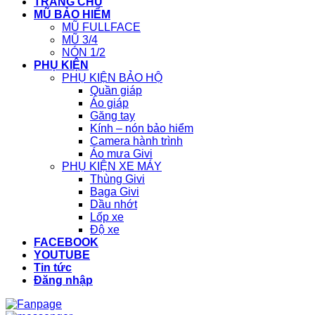
TRANG CHỦ
MŨ BẢO HIỂM
MŨ FULLFACE
MŨ 3/4
NÓN 1/2
PHỤ KIỆN
PHỤ KIỆN BẢO HỘ
Quần giáp
Áo giáp
Găng tay
Kính – nón bảo hiểm
Camera hành trình
Áo mưa Givi
PHỤ KIỆN XE MÁY
Thùng Givi
Baga Givi
Dầu nhớt
Lốp xe
Độ xe
FACEBOOK
YOUTUBE
Tin tức
Đăng nhập