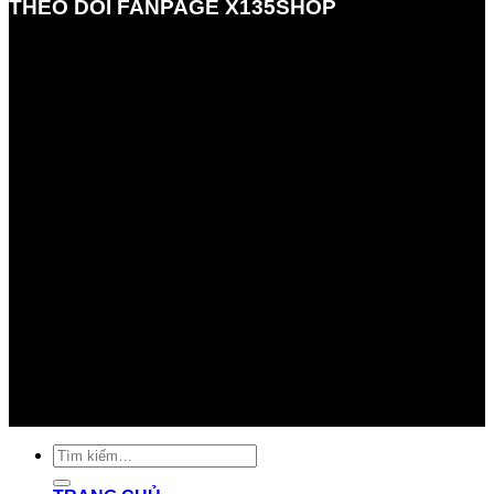
THEO DÕI FANPAGE X135SHOP
Tìm
kiếm: