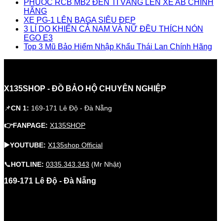
PHUỘC RCB MB2 ĐEN TI VÀNG LÊN XE AB CHÍNH
HÃNG
XE PG-1 LÊN BAGA SIÊU ĐẸP
3 LÍ DO KHIẾN CẢ NAM VÀ NỮ ĐỀU THÍCH NÓN
EGO E3
Top 3 Mũ Bảo Hiểm Nhập Khẩu Thái Lan Chính Hãng
X135SHOP - ĐỒ BẢO HỘ CHUYÊN NGHIỆP
📌
CN 1:
169-171 Lê Độ - Đà Nẵng
👉FANPAGE:
X135SHOP
▶️YOUTUBE:
X135shop Official
📞
HOTLINE:
0335.343.343
(Mr Nhật)
169-171 Lê Độ - Đà Nẵng