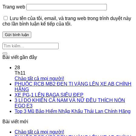
Trang web
Lưu tên của tôi, email, và trang web trong trình duyệt này
cho lần bình luận kế tiếp của tôi.
Bài viết gần đây
28
Th11
Chào tất cả mọi người!
PHUỘC RCB MB2 ĐEN TI VÀNG LÊN XE AB CHÍNH
HÃNG
XE PG-1 LÊN BAGA SIÊU ĐẸP
3 LÍ DO KHIẾN CẢ NAM VÀ NỮ ĐỀU THÍCH NÓN
EGO E3
Top 3 Mũ Bảo Hiểm Nhập Khẩu Thái Lan Chính Hãng
Bài viết mới
Chào tất cả mọi người!