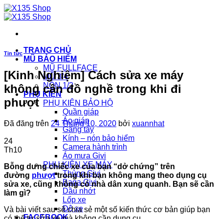
Chuyển
đến
nội
dung
TRANG CHỦ
Tin tức
MŨ BẢO HIỂM
MŨ FULLFACE
[Kinh Nghiệm] Cách sửa xe máy
MŨ 3/4
NÓN 1/2
không cần đồ nghề trong khi đi
PHỤ KIỆN
phượt
PHỤ KIỆN BẢO HỘ
Quần giáp
Áo giáp
Đã đăng trên
24 Tháng 10, 2020
bởi
xuannhat
Găng tay
Kính – nón bảo hiểm
24
Camera hành trình
Th10
Áo mưa Givi
PHỤ KIỆN XE MÁY
Bỗng dưng chiếc xe của bạn “dở chứng” trên
Thùng Givi
đường
phượt
trong khi bạn không mang theo dụng cụ
Baga Givi
sửa xe, cũng không có nhà dân xung quanh. Bạn sẽ cần
Dầu nhớt
làm gì?
Lốp xe
Độ xe
Và bài viết sau sẽ chia sẻ một số kiến thức cơ bản giúp bạn
FACEBOOK
có thể tự sửa xe mà không cần dụng cụ.