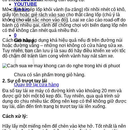
YOUTUBE
Mở cạy hở mép lốp khỏi vành (la-zăng) rồi nhồi nhét cỏ khô,
Tin tức
giấy lộn hoặc giẻ rách vào sao cho thật căng lốp (chú ý là
Tìm
không cho vật sắc nhọn vào đó). Loại xe cào cào road-off do
kiếm:
bánh có nhiều gai, rãnh để chống chọi với biến dạng lốp nên
có thể không cần nhét quá nhiều thứ.
0
Cách làm này áp dụng khá hiệu quả nếu đi trên đường núi
Giỏ hàng
hoặc đường vắng – những nơi không có cửa hàng sửa xe.
Tuy nhiên, bạn cần lưu ý là sau đó hãy điều khiển xe với tốc
độ chậm để tránh làm cong vênh vành hay nát săm xe.
Chưa có sản phẩm trong giỏ hàng.
2. Sự cố trượt tay lái
Quay trở lại cửa hàng
Đa số tay lái xe máy có đường kính vào khoảng 20 mm và
được giữ bởi một bộ kẹp đôi. Tuy nhiên, qua quá trình sử
dụng do chịu nhiều tác động nên kẹp có thể không giữ được
tay lái, dẫn đến tình trạng bị trượt tay lái lên xuống.
Cách xử lý:
Hãy lấy một miếng nêm để chèn vào khe hở. Tốt nhất là nên