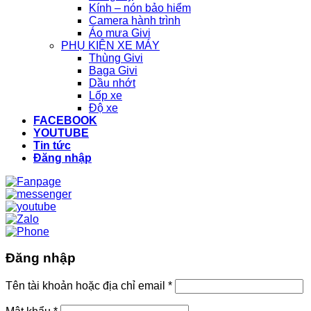
Kính – nón bảo hiểm
Camera hành trình
Áo mưa Givi
PHỤ KIỆN XE MÁY
Thùng Givi
Baga Givi
Dầu nhớt
Lốp xe
Độ xe
FACEBOOK
YOUTUBE
Tin tức
Đăng nhập
Đăng nhập
Tên tài khoản hoặc địa chỉ email
*