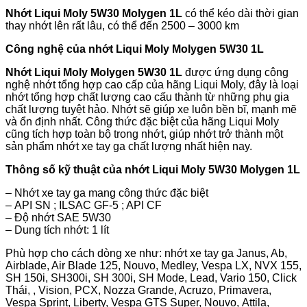
Nhớt
Liqui Moly 5W30 Molygen 1L
có thể kéo dài thời gian
thay nhớt lên rất lâu, có thể đến 2500 – 3000 km
Công nghệ của nhớt
Liqui Moly Molygen 5W30 1L
Nhớt
Liqui Moly Molygen 5W30 1L
được ứng dụng công
nghệ nhớt tổng hợp cao cấp của hãng Liqui Moly, đây là loại
nhớt tổng hợp chất lượng cao cấu thành từ những phụ gia
chất lượng tuyệt hảo. Nhớt sẽ giúp xe luôn bền bĩ, mạnh mẽ
và ổn định nhất. Công thức đặc biệt của hãng Liqui Moly
cũng tích hợp toàn bộ trong nhớt, giúp nhớt trở thành một
sản phẩm nhớt xe tay ga chất lượng nhất hiện nay.
Thông số kỹ thuật của nhớt
Liqui Moly 5W30 Molygen 1L
– Nhớt xe tay ga mang công thức đặc biệt
– API SN ; ILSAC GF-5 ; API CF
– Độ nhớt SAE 5W30
– Dung tích nhớt: 1 lít
Phù hợp cho cách dòng xe như: nhớt xe tay ga Janus, Ab,
Airblade, Air Blade 125, Nouvo, Medley, Vespa LX, NVX 155,
SH 150i, SH300i, SH 300i, SH Mode, Lead, Vario 150, Click
Thái, , Vision, PCX, Nozza Grande, Acruzo, Primavera,
Vespa Sprint, Liberty, Vespa GTS Super, Nouvo, Attila,