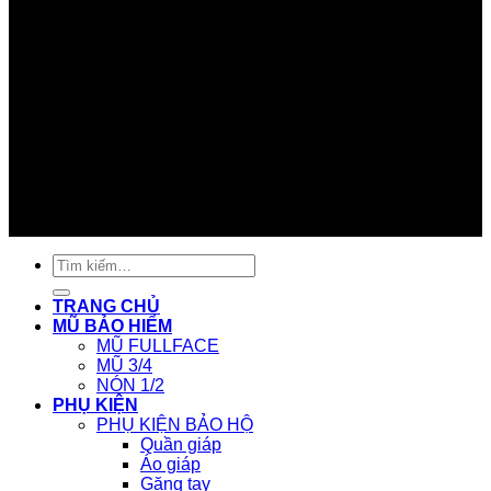
Tìm
kiếm:
TRANG CHỦ
MŨ BẢO HIỂM
MŨ FULLFACE
MŨ 3/4
NÓN 1/2
PHỤ KIỆN
PHỤ KIỆN BẢO HỘ
Quần giáp
Áo giáp
Găng tay