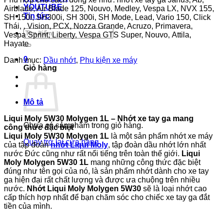
YOUTUBE
Airblade, Air Blade 125, Nouvo, Medley, Vespa LX, NVX 155,
Tin tức
SH 150i, SH300i, SH 300i, SH Mode, Lead, Vario 150, Click
Thái, , Vision, PCX, Nozza Grande, Acruzo, Primavera,
Tìm
Vespa Sprint, Liberty, Vespa GTS Super, Nouvo, Attila,
kiếm:
Hayate
0
Danh mục:
Dầu nhớt
,
Phụ kiện xe máy
Giỏ hàng
Mô tả
Liqui Moly 5W30 Molygen 1L
– Nhớt xe tay
ga mang
Chưa có sản phẩm trong giỏ hàng.
công thức đặc biệt
Liqui Moly 5W30 Molygen 1L
là một sản phẩm nhớt xe máy
Quay trở lại cửa hàng
của tập đoàn
nhớt Liqui Moly
, tập đoàn dầu nhớt lớn nhất
nước Đức cũng như rất nổi tiếng trên toàn thế giới.
Liqui
Moly Molygen 5W30 1L
mang những công thức đặc biệt
đúng như tên gọi của nó, là sản phẩm nhớt dành cho xe tay
ga hiện đại rất chất lượng và được ưa chuộng trên nhiều
nước.
Nhớt
Liqui Moly Molygen 5W30
sẽ là loại nhớt cao
cấp thích hợp nhất để bạn chăm sóc cho chiếc xe tay ga đắt
tiền của mình.