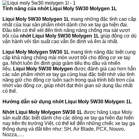
Tính năng của nhớt
Liqui Moly 5W30 Molygen 1L
Liqui Moly 5W30 Molygen 1L
mang những đặc tính cao cấp
nhất của loại sản phẩm nhớt dành cho xe tay ga hiện đại.
Đầu tiên có thể xét đến tính năng năng chống ma sát vượt
trội của
nhớt
Liqui Moly 5W30 Molygen 1L
giúp động cơ dù
vận hành với tần suất cao vẫn ổn định và êm ái nhất.
Liqui Moly Molygen 5W30 1L
mang tính năng đặc biệt cung
cấp khả năng chống mài mòn vượt trội cho động cơ xe tay
ga. Nhớt luôn ổn định giúp giảm tiêu thụ dầu và nhiên
liệu.
Liqui Moly 5W30 Molygen
được đánh giá cao hơn hẳn
các sản phẩm nhớt xe tay ga cùng loại đặc biệt nhờ vào tính
năng giữ cho động cơ luôn sạch trong quá trình bôi trơn của
nhớt vào động cơ, giúp nhớt đạt thời gian sử dụng lâu nhất
có thể.
Hướng dẫn sử dụng nhớt
Liqui Moly 5W30 Molygen 1L
Nhớt
Liqui Moly Molygen 5W30 1L
được hãng Liqui Moly
sản xuất đặc biệt dành cho các dòng xe tay ga hiện đại hiện
nay trên thị trường Việt, có thể kể đến những chiếc xe tay ga
thông dụng và đắt tiền như: SH, Air Blade, PCX, Nouvo,
Nozza,….