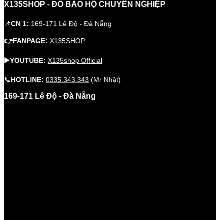
X135SHOP - ĐỒ BẢO HỘ CHUYÊN NGHIỆP
📌
CN 1:
169-171 Lê Độ - Đà Nẵng
👉FANPAGE:
X135SHOP
▶️YOUTUBE:
X135shop Official
📞
HOTLINE:
0335.343.343
(Mr Nhật)
169-171 Lê Độ - Đà Nẵng