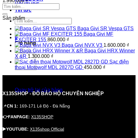
1.990.000
₫
YOUTUBE
Tin tức
Sản phẩm
Tìm
kiếm:
Baga Givi SR Vespa GTS
Baga Givi MF
0
EXCITER 155
860.000
₫
Giỏ hàng
Baga Givi NVX V3
1.600.000
₫
Baga Givi HRX Winner
X &R
1.300.000
₫
Sạc điện
thoại Motowolf MDL 2827D GD
450.000
₫
Chưa có sản phẩm trong giỏ hàng.
Quay trở lại cửa hàng
X135SHOP - ĐỒ BẢO HỘ CHUYÊN NGHIỆP
📌
CN 1:
169-171 Lê Độ - Đà Nẵng
👉FANPAGE:
X135SHOP
▶️YOUTUBE:
X135shop Official