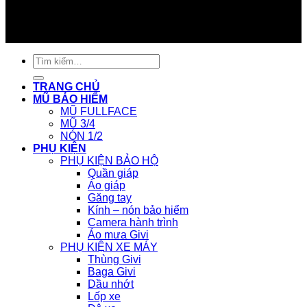
Tìm
kiếm:
TRANG CHỦ
MŨ BẢO HIỂM
MŨ FULLFACE
MŨ 3/4
NÓN 1/2
PHỤ KIỆN
PHỤ KIỆN BẢO HỘ
Quần giáp
Áo giáp
Găng tay
Kính – nón bảo hiểm
Camera hành trình
Áo mưa Givi
PHỤ KIỆN XE MÁY
Thùng Givi
Baga Givi
Dầu nhớt
Lốp xe