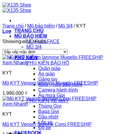
Chuyển
đến
nội
dung
Trang chủ
/
Mũ bảo hiểm
/
Mũ 3/4
/
KYT
TRANG CHỦ
Lọc
MŨ BẢO HIỂM
Showing all 2 results
MŨ FULLFACE
MŨ 3/4
NÓN 1/2
PHỤ KIỆN
Xem Nhanh
PHỤ KIỆN BẢO HỘ
Quần giáp
KYT
Áo giáp
Găng tay
Mũ KYT Venom Iannone Mugello FREESHIP
Kính – nón bảo hiểm
Camera hành trình
1.990.000
₫
Áo mưa Givi
PHỤ KIỆN XE MÁY
Xem Nhanh
Thùng Givi
Baga Givi
KYT
Dầu nhớt
Lốp xe
Mũ KYT Venom Simone Corsi FREESHIP
Độ xe
FACEBOOK